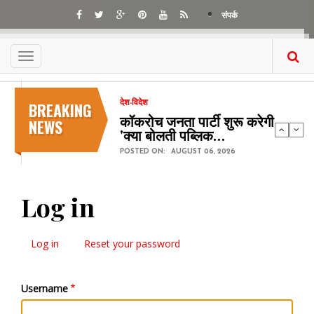
Skip
संपर्क
to
main
content
Toggle
navigation
BREAKING
देश-विदेश
कॉकरोच जनता पार्टी शुरू करेगी
NEWS
'क्या बोलती पब्लिक…
POSTED ON:
AUGUST 06, 2026
Log in
Log in
(active
Reset your password
Primary
tab)
tabs
Username