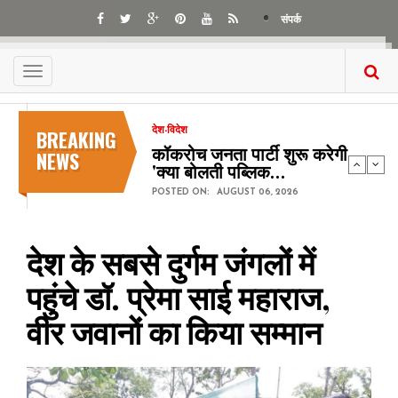
Skip
संपर्क
to
main
content
Toggle
navigation
BREAKING
देश-विदेश
कॉकरोच जनता पार्टी शुरू करेगी
NEWS
'क्या बोलती पब्लिक…
POSTED ON:
AUGUST 06, 2026
देश के सबसे दुर्गम जंगलों में
पहुंचे डॉ. प्रेमा साई महाराज,
वीर जवानों का किया सम्मान