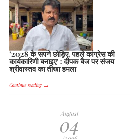
'2028 के सपने छोड़िए, पहले कांग्रेस की
कार्यकारिणी बनाइए' : दीपक बैज पर संजय
श्रीवास्तव का तीखा हमला
Continue reading
August
04
/2026