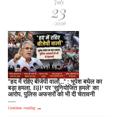
July
23
/2026
"हद में रहिए बीजेपी वालों..." : भूपेश बघेल का
बड़ा हमला, BJP पर 'सुनियोजित हमले' का
आरोप, पुलिस अफसरों को भी दी चेतावनी
Continue reading