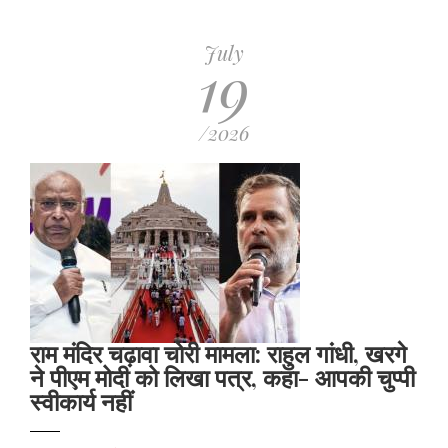
July
19
/2026
राम मंदिर चढ़ावा चोरी मामला: राहुल गांधी, खरगे
ने पीएम मोदी को लिखा पत्र, कहा- आपकी चुप्पी
स्वीकार्य नहीं