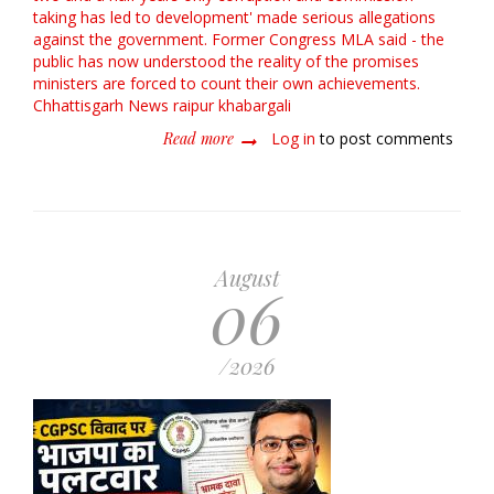
taking has led to development'
made serious allegations
against the government. Former Congress MLA said - the
public has now understood the reality of the promises
ministers are forced to count their own achievements.
Chhattisgarh News
raipur
khabargali
Read more
about
Log in
to post comments
विकास
उपाध्याय
का
बड़ा
हमला:
‘ढाई
August
06
साल
में
सिर्फ
भ्रष्टाचार
/2026
और
कमीशनखोरी
का
विकास’,
सरकार
पर