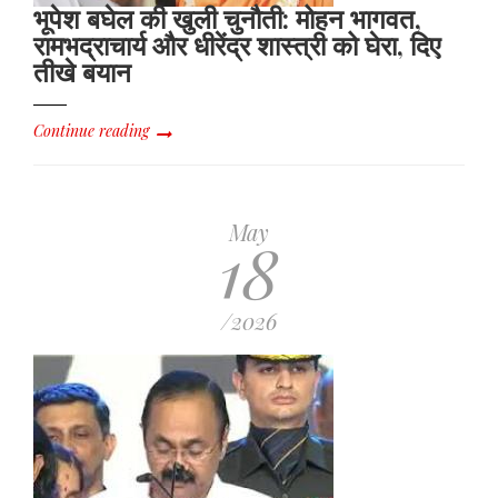
भूपेश बघेल की खुली चुनौती: मोहन भागवत,
रामभद्राचार्य और धीरेंद्र शास्त्री को घेरा, दिए
तीखे बयान
Continue reading
May
18
/2026