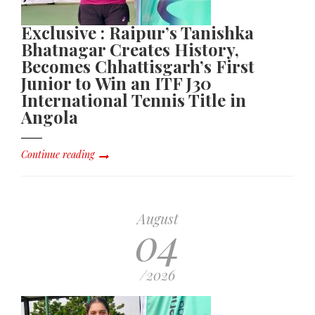
Exclusive : Raipur’s Tanishka
Bhatnagar Creates History,
Becomes Chhattisgarh’s First
Junior to Win an ITF J30
International Tennis Title in
Angola
Continue reading
August
04
/2026