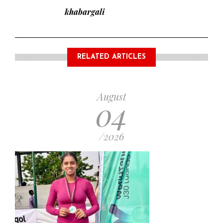
khabargali
RELATED ARTICLES
August
04
/2026