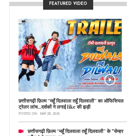
FEATURED VIDEO
छत्तीसगढ़ी फ़िल्म “महूँ दिलवाला तहूँ दिलवाली” का ऑफिसियल
ट्रेलर लांच...दर्शकों ने लगाई like की झड़ी
POSTED ON:
MAY 28, 2026
छत्तीसगढ़ी फ़िल्म “महूँ दिलवाला तहूँ दिलवाली” के "सेम्हर