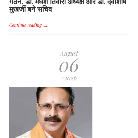
गठन, डॉ. मेघेश तिवारी अध्यक्ष और डॉ. देवाशीष
मुखर्जी बने सचिव
Continue reading
August
06
/2026