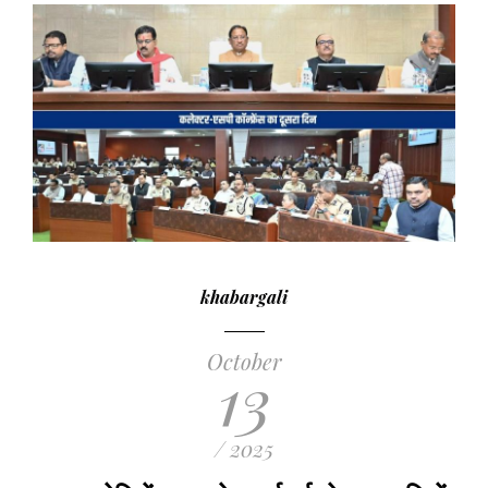
khabargali
October
13
/ 2025