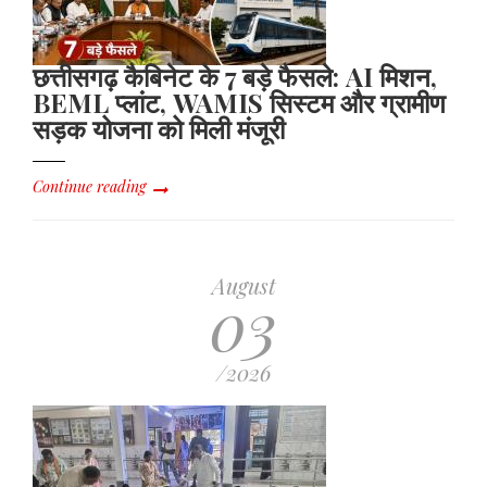
छत्तीसगढ़ कैबिनेट के 7 बड़े फैसले: AI मिशन,
BEML प्लांट, WAMIS सिस्टम और ग्रामीण
सड़क योजना को मिली मंजूरी
Continue reading
August
03
/2026