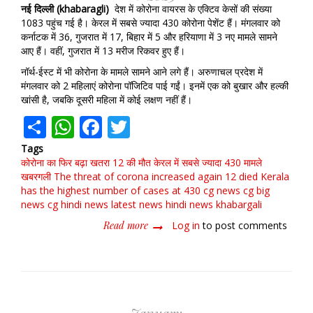
नई दिल्ली (khabaragli)
देश में कोरोना वायरस के एक्टिव केसों की संख्या
1083 पहुंच गई है। केरल में सबसे ज्यादा 430 कोरोना पेशेंट हैं। मंगलवार को
कर्नाटक में 36, गुजरात में 17, बिहार में 5 और हरियाणा में 3 नए मामले सामने
आए हैं। वहीं, गुजरात में 13 मरीज रिकवर हुए हैं।
नॉर्थ-ईस्ट में भी कोरोना के मामले सामने आने लगे हैं। अरुणाचल प्रदेश में
मंगलवार को 2 महिलाएं कोरोना पॉजिटिव पाई गईं। इनमें एक को बुखार और हल्की
खांसी है, जबकि दूसरी महिला में कोई लक्षण नहीं हैं।
Share
WhatsApp
Facebook
Twitter
Tags
कोरोना का फिर बढ़ा खतरा
12 की मौत
केरल में सबसे ज्यादा 430 मामले
खबरगली The threat of corona increased again
12 died
Kerala
has the highest number of cases at 430 cg news cg big
news cg hindi news latest news hindi news khabargali
Read more
about
Log in
to post comments
कोरोना
का
फिर
बढ़ा
खतरा,
12