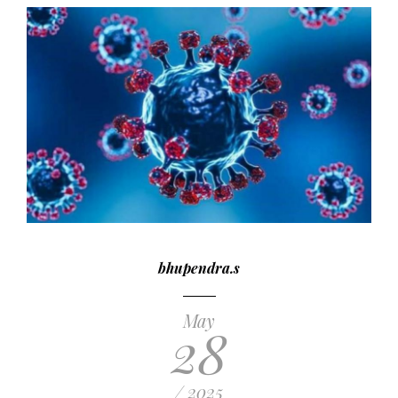
bhupendra.s
May
28
/ 2025