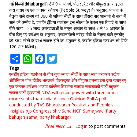
नई
दिल्ली
(
khabargali
) टीवी9 भारतवर्ष, पोलस्ट्रैट और पीपुल्स इनसाइट्स
द्वारा कराए गए एक जनमत सर्वेक्षण (People Survey) के अनुसार, भाजपा के
नेतृत्व वाले राजग को 360 से अधिक सीटों के साथ तीसरी बार आसानी से सत्ता में
आने की उम्मीद है, जबकि इंडिया गठबंधन इस संख्या के केवल एक तिहाई के साथ
पीछे रहेगा। 25 लाख उत्तरदाताओं के नमूना आकार के साथ 7 से 13 अप्रैल के
बीच किए गए सर्वेक्षण के अनुसार, प्रधानमंत्री नरेंद्र मोदी के नेतृत्व वाले एनडीए
को 362 सीटों के साथ समाप्त होने का अनुमान है, जबकि इंडिया गठबंधन को सिर्फ
120 सीटें मिलेंगी।
Share
WhatsApp
Facebook
Twitter
Tags
एनडीए इंडिया गठबंधन से तीन गुना ज्‍यादा सीटों के साथ सत्ता बरकरार रखेगा
ओपिनियन पोल
टीवी9 भारतवर्ष
पोलस्ट्रैट और पीपुल्स इनसाइट्स द्वारा कराए गए
एक जनमत सर्वेक्षण
भाजपा
कांग्रेस
शिवसेना
राकांपा
समाजवादी पार्टी
बहुजन
समाज पार्टी
ख़बरगली
NDA will retain power with three times
more seats than India Alliance
Opinion Poll
A poll
conducted by TV9 Bharatvarsh
Polstrat and People's
Insights
bjp
Congress
shiv Sena
NCP
Samajwadi Party
bahujan samaj party
khabargali
Read more
about
Log in
to post comments
एनडीए