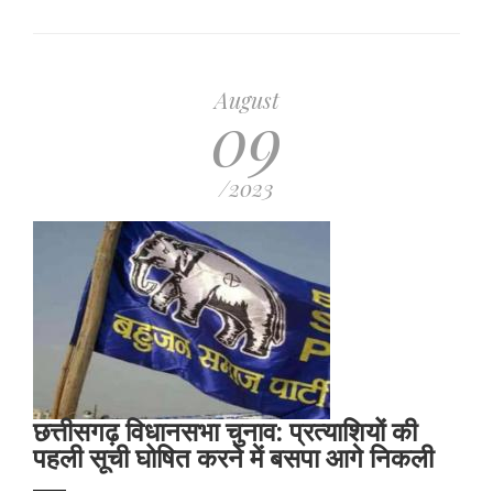
इंडिया
गठबंधन
से
तीन
गुना
August
09
ज्‍यादा
सीटों
के
साथ
/2023
सत्ता
बरकरार
रखेगा
:
ओपिनियन
पोल
छत्तीसगढ़ विधानसभा चुनाव: प्रत्याशियों की
पहली सूची घोषित करने में बसपा आगे निकली