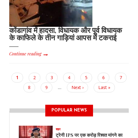
कोंडागांव में हादसा, विधायक और पूर्व विधायक
के काफिले के तीन गाड़ियां आपस में टकराई
Continue reading
Current
1
Page
2
Page
3
Page
4
Page
5
Page
6
Page
7
page
Page
8
Page
9
…
Next
Next ›
Last
Last »
page
page
POPULAR NEWS
शहर
ट्रेनी IPS पर एक करोड़ रिश्वत मांगने का