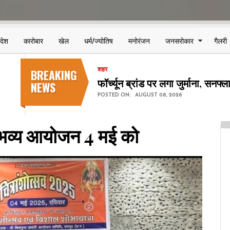
िदेश
कारोबार
खेल
धर्म/ज्योतिष
मनोरंजन
जनसरोकार
गैलरी
BREAKING
शहर
छत्तीसगढ़ स्टेट पावर कंपनियों में 123
NEWS
POSTED ON:
AUGUST 08, 2026
 भव्य आयोजन 4 मई को