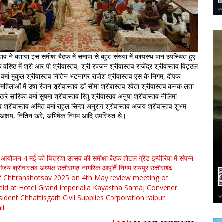
्तव ने बताया इस समीक्षा बैठक में समाज से बहुत संख्या में कायस्थ जन उपस्थित हुए
 वरिष्ठ में श्री आर पी श्रीवास्तव, श्री रज्जन श्रीवास्तव राजेंद्र श्रीवास्तव विट्ठल
प वर्मा मुकुल श्रीवास्तव नितिन भटनागर राजेश श्रीवास्तव एस के निगम, दीपक
 महिलाओं में उषा रंजन श्रीवास्तव डॉ सीमा श्रीवास्तव श्वेता श्रीवास्तव कनक लता
 खरे सारिका वर्मा सुषमा श्रीवास्तव रितु श्रीवास्तव अनुषा श्रीवास्तव नीलिमा
भव श्रीवास्तव अमित वर्मा राहुल सिन्हा अनुराग श्रीवास्तव अजय श्रीवास्तव शुभम
तव अक्षय, नितिन खरे, अभिषेक निगम आदि उपस्थित थे।
्य आयोजन 4 मई को
चित्रांश उत्सव की समीक्षा बैठक होटल ग्रैंड इम्पीरिया में संपन्न
जय श्रीवास्तव अध्यक्ष छत्तीसगढ़ नागरिक आपूर्ति निगम
रायपुर
छत्तीसगढ़
f Chitranshotsav 2025 on 4th May
review meeting of
ld at Hotel Grand Imperialia
Kayastha Samaj
Convener
sident Chhattisgarh Civil Supplies Corporation
raipur
li