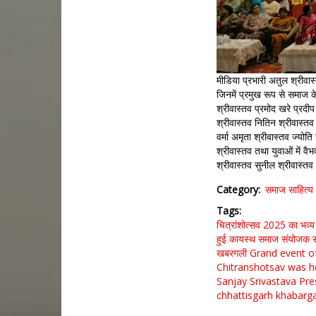
मीडिया प्रभारी अतुल श्रीवास
जिनमें प्रमुख रूप से समाज के
श्रीवास्तव प्रमोद खरे प्रदी
श्रीवास्तव नितिन श्रीवास्तव
वर्मा अमृता श्रीवास्तव ज्योति
श्रीवास्तव तथा युवाओं में वै
श्रीवास्तव सुनील श्रीवास्
Category
समाज साहित्य
Tags
चित्रांशोत्सव 2025 का भव
हुई
कायस्थ समाज
संयोजक सं
खबरगली
Grand event o
Chitranshotsav was he
Sanjay Srivastava
Pre
chhattisgarh
khabarga