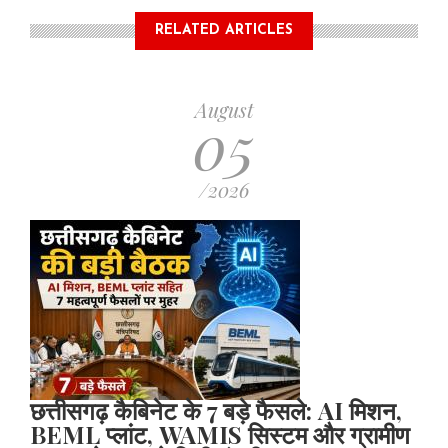
RELATED ARTICLES
August
05
/2026
छत्तीसगढ़ कैबिनेट के 7 बड़े फैसले: AI मिशन,
BEML प्लांट, WAMIS सिस्टम और ग्रामीण