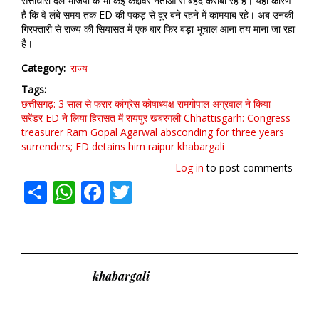
सत्ताधारी दल भाजपा के भी कई कद्दावर नेताओं से बेहद करीबी रहे हैं। यही कारण
है कि वे लंबे समय तक ED की पकड़ से दूर बने रहने में कामयाब रहे। अब उनकी
गिरफ्तारी से राज्य की सियासत में एक बार फिर बड़ा भूचाल आना तय माना जा रहा
है।
Category
राज्य
Tags
छत्तीसगढ़: 3 साल से फरार कांग्रेस कोषाध्यक्ष रामगोपाल अग्रवाल ने किया
सरेंडर
ED ने लिया हिरासत में
रायपुर
खबरगली
Chhattisgarh: Congress
treasurer Ram Gopal Agarwal
absconding for three years
surrenders; ED detains him
raipur
khabargali
Log in
to post comments
Share
WhatsApp
Facebook
Twitter
khabargali