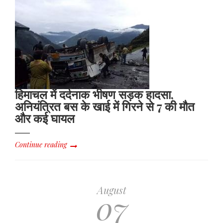
हिमाचल में दर्दनाक भीषण सड़क हादसा,
अनियंत्रित बस के खाई में गिरने से 7 की मौत
और कई घायल
Continue reading
August
07