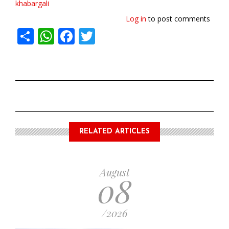
khabargali
Log in
to post comments
Share
WhatsApp
Facebook
Twitter
RELATED ARTICLES
August
08
/2026