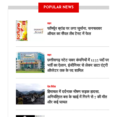
ने
POPULAR NEWS
जनता
कॉलोनी
बालगंगाधर
शहर
तिलक
फॉर्च्यून ब्रांड पर लगा जुर्माना, सनफ्लावर
वार्ड
ऑयल का सैंपल लैब टेस्ट में फेल
में
65
लाख
के
शहर
कार्यों
छत्तीसगढ़ स्टेट पावर कंपनियों में 1235 पदों पर
का
भर्ती का ऐलान, इंजीनियर से लेकर डाटा एंट्री
किया
ऑपरेटर तक के पद शामिल
भूमिपूजन
,
जन
देश-विदेश
चौपाल
हिमाचल में दर्दनाक भीषण सड़क हादसा,
की
अनियंत्रित बस के खाई में गिरने से 7 की मौत
भी
और कई घायल
घोषणा