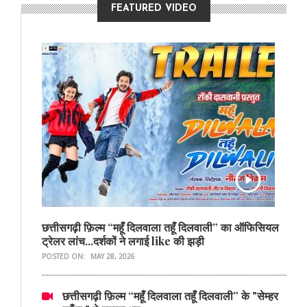
FEATURED VIDEO
छत्तीसगढ़ी फ़िल्म “महूँ दिलवाला तहूँ दिलवाली” का ऑफिसियल
ट्रेलर लांच...दर्शकों ने लगाई like की झड़ी
POSTED ON:
MAY 28, 2026
छत्तीसगढ़ी फ़िल्म “महूँ दिलवाला तहूँ दिलवाली” के "सेम्हर