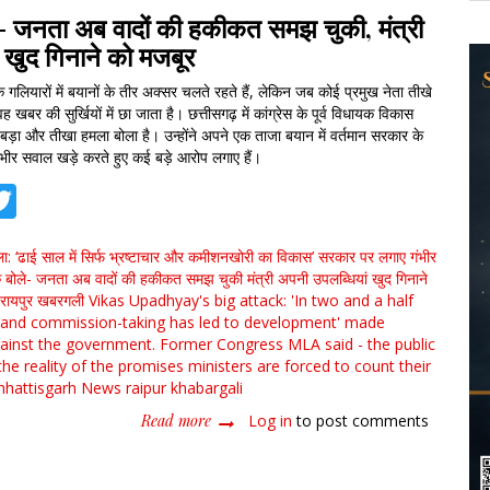
ले- जनता अब वादों की हकीकत समझ चुकी, मंत्री
 खुद गिनाने को मजबूर
गलियारों में बयानों के तीर अक्सर चलते रहते हैं, लेकिन जब कोई प्रमुख नेता तीखे
ह खबर की सुर्खियों में छा जाता है। छत्तीसगढ़ में कांग्रेस के पूर्व विधायक विकास
 बड़ा और तीखा हमला बोला है। उन्होंने अपने एक ताजा बयान में वर्तमान सरकार के
ीर सवाल खड़े करते हुए कई बड़े आरोप लगाए हैं।
tsApp
acebook
Twitter
ा: ‘ढाई साल में सिर्फ भ्रष्टाचार और कमीशनखोरी का विकास’
सरकार पर लगाए गंभीर
ायक बोले- जनता अब वादों की हकीकत समझ चुकी
मंत्री अपनी उपलब्धियां खुद गिनाने
रायपुर
खबरगली
Vikas Upadhyay's big attack: 'In two and a half
 and commission-taking has led to development'
made
gainst the government. Former Congress MLA said - the public
he reality of the promises
ministers are forced to count their
hhattisgarh News
raipur
khabargali
Read more
about
Log in
to post comments
विकास
उपाध्याय
का