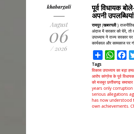
पूर्व विधायक बो
khabargali
अपनी उपलब्धियां
August
रायपुर
(
खबरगली
) राजनीतिक 
06
अंदाज में सरकार को घेरे, तो व
उपाध्याय ने राज्य सरकार पर
कार्यकाल और कामकाज पर गंभ
/ 2026
Share
Wha
F
Tags
विकास उपाध्याय का बड़ा हमल
आरोप कांग्रेस के पूर्व विध
को मजबूर
छत्तीसगढ़ समाचार
years
only corruption
serious allegations a
has now understood t
own achievements. C