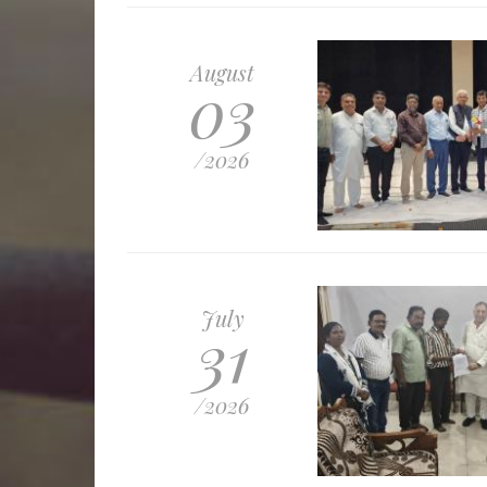
August
03
/2026
July
31
/2026