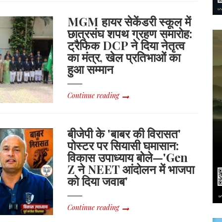
बड़ा
MGM हायर सेकेंडरी स्कूल में
हमला:
‘ढाई
छात्रसंघ शपथ ग्रहण समारोह:
साल
ट्रैफिक DCP ने दिया नेतृत्व
में
का मंत्र, खेल प्रतिभाओं का
सिर्फ
हुआ सम्मान
भ्रष्टाचार
और
कमीशनखोरी
Continue reading
का
विकास’,
सरकार
पर
बीजेपी के 'बाबर की विरासत'
लगाए
पोस्टर पर सियासी घमासान:
गंभीर
विकास उपाध्याय बोले—'Gen
आरोप
Z ने NEET आंदोलन में भाजपा
को दिया जवाब'
Continue reading