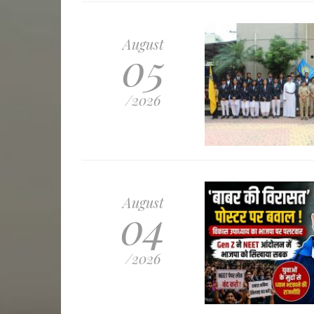
August
05
/2026
August
04
/2026