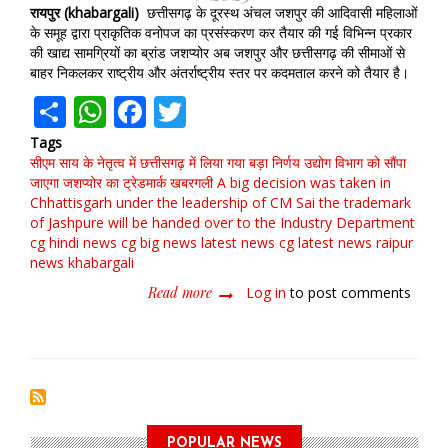
रायपुर (khabargali)
छत्तीसगढ़ के दूरस्थ अंचल जशपुर की आदिवासी महिलाओं
के समूह द्वारा प्राकृतिक वनोपज का प्रसंस्करण कर तैयार की गई विभिन्न प्रकार
की खाद्य सामग्रियों का ब्रांड जशप्योर अब जशपुर और छत्तीसगढ़ की सीमाओं से
बाहर निकलकर राष्ट्रीय और अंतर्राष्ट्रीय स्तर पर कदमताल करने को तैयार है।
Share
WhatsApp
Facebook
Twitter
Tags
सीएम साय के नेतृत्व में छत्तीसगढ़ में लिया गया बड़ा निर्णय
उद्योग विभाग को सौंपा
जाएगा जशप्योर का ट्रेडमार्क खबरगली A big decision was taken in
Chhattisgarh under the leadership of CM Sai
the trademark
of Jashpure will be handed over to the Industry Department
cg hindi news cg big news latest news cg latest news raipur
news khabargali
Read more
about
Log in
to post comments
सीएम
साय
के
नेतृत्व
में
छत्तीसगढ़
में
POPULAR NEWS