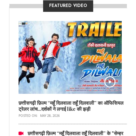
FEATURED VIDEO
छत्तीसगढ़ी फ़िल्म “महूँ दिलवाला तहूँ दिलवाली” का ऑफिसियल
ट्रेलर लांच...दर्शकों ने लगाई like की झड़ी
POSTED ON:
MAY 28, 2026
छत्तीसगढ़ी फ़िल्म “महूँ दिलवाला तहूँ दिलवाली” के "सेम्हर