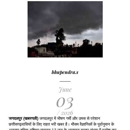
bhupendra.s
June
03
/ 2026
जगदलपुर (खबरगली)
जगदलपुर में भीषण गर्मी और उमस से परेशान
छत्तीसगढ़वासियों के लिए राहत भरी खबर है। मौसम वैज्ञानिकों के पूर्वानुमान के
अनुसार दक्षिण-पश्चिम मानसून 13 जून के आसपास बस्तर संभाग में प्रवेश कर