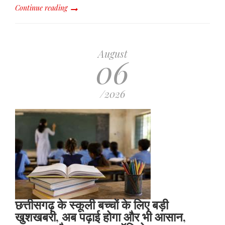
Continue reading
August
06
/2026
छत्तीसगढ़ के स्कूली बच्चों के लिए बड़ी
खुशखबरी, अब पढ़ाई होगा और भी आसान,