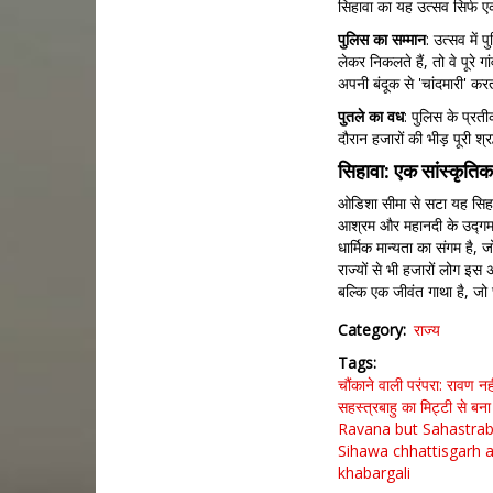
सिहावा का यह उत्सव सिर्फ ए
पुलिस
का
सम्मान
: उत्सव में
लेकर निकलते हैं, तो वे पूरे 
अपनी बंदूक से 'चांदमारी' कर
पुतले
का
वध
: पुलिस के प्रत
दौरान हजारों की भीड़ पूरी श्
सिहावा: एक सांस्कृति
ओडिशा सीमा से सटा यह सिहावा 
आश्रम और महानदी के उद्गम स
धार्मिक मान्यता का संगम है, 
राज्यों से भी हजारों लोग इस 
बल्कि एक जीवंत गाथा है, जो 
Category
राज्य
Tags
चौंकाने वाली परंपरा: रावण नह
सहस्त्रबाहु का मिट्टी से बना
Ravana
but Sahastrab
Sihawa
chhattisgarh
a
khabargali