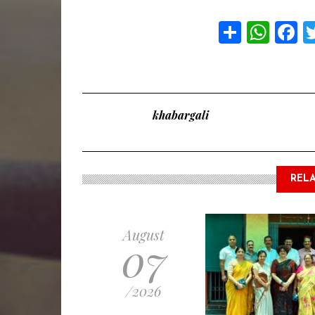
Share
Wha
F
khabargali
RELA
August
07
/2026