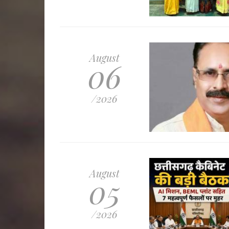
August
06
/2026
August
05
/2026