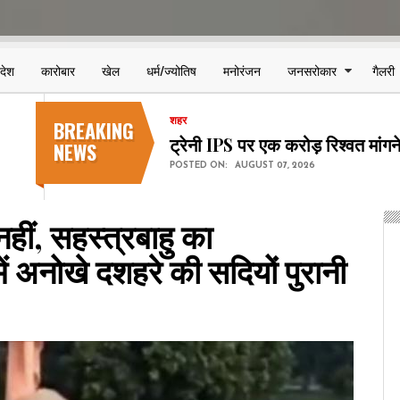
िदेश
कारोबार
खेल
धर्म/ज्योतिष
मनोरंजन
जनसरोकार
गैलरी
BREAKING
शहर
छत्तीसगढ़ में NEET-UG प्रथम चर
NEWS
POSTED ON:
AUGUST 07, 2026
नहीं, सहस्त्रबाहु का
ें अनोखे दशहरे की सदियों पुरानी