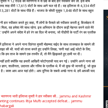
जा मुफ्ती ने 12 राउंड की मतगणना में से छह के बाद हार स्वीकार कर ली. इस बीच
हमद शाह वीरी 17,615 वोटों के साथ आगे चल रहे हैं। वह इल्तिजा से 4,334 वोटों
ा 13,281 वोटों के साथ पीछे हैं। भाजपा के सोफी यूसुफ 1,848 वोटों के साथ बहुत
ी हार स्वीकार करते हुए कहा, ‘मैं लोगों के फैसले को स्वीकार करती हूं. बिजबेहरा में
ेह मिला, वह हमेशा मेरे साथ रहेगा. इस अभियान के दौरान कड़ी मेहनत करने वाले मेरे
 उन्होंने अपने संदेश में हरे रंग का दिल भी बनाया, जो पीडीपी के पार्टी रंग का प्रतीक
में इल्तिजा ने अपने नाना दिवंगत मुफ्ती मोहम्मद सईद के साथ ताजमहल के सामने ली
झा की थी. यादों को ताजा करते हुए उन्होंने लिखा, ‘सनी यहां आई फोटो के लिए.
कि हम ताज के सामने एक तस्वीर लें, तो मैंने झिझकते हुए हामी भर दी।
 नहीं हारी क्योंकि यह हमारी आखिरी फोटोग्राफी याद बन गई। उन्होंने अपने नाना को
आप ज्ञान, शालीनता, उदारता और गरिमा के प्रतीक थे. मैं जो कुछ भी जानती हूं, जो कुछ
 है। काश आप आज यहां होते। आप दुनिया के सबसे अच्छे नाना थे. हमें आपकी याद
ाव मतगणना जारी
इल्तिजा मुफ्ती ने हार स्वीकार की… Jammu and Kashmir
unting continues
Iltija Mufti accepted defeat… jammu
habargali