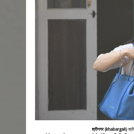
श्रीनगर (khabargali)
श्र