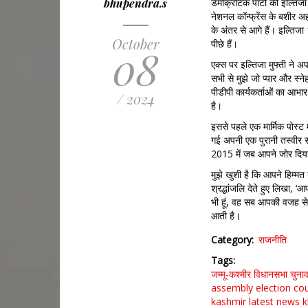
bhupendra.s
डेमोक्रेटिक पार्टी की इल्ति
नेशनल कॉन्फ्रेंस के बशीर अ
के अंतर से आगे हैं। इल्तिज
October
पीछे हैं।
08
एक्स पर इल्तिजा मुफ्ती ने अपन
सभी से मुझे जो प्यार और स्न
पीडीपी कार्यकर्ताओं का आभार.’
/ 2024
है।
इससे पहले एक मार्मिक पोस्ट 
गई अपनी एक पुरानी तस्वीर सा
2015 में जब आपने जोर दिया 
मुझे खुशी है कि आपने हिम्मत
श्रद्धांजलि देते हुए लिखा, ‘
भी हूं, वह सब आपकी वजह से
आती है।
Category
राजनीति
Tags
जम्मू-कश्मीर विधानसभा चुन
assembly election co
kashmir latest news k