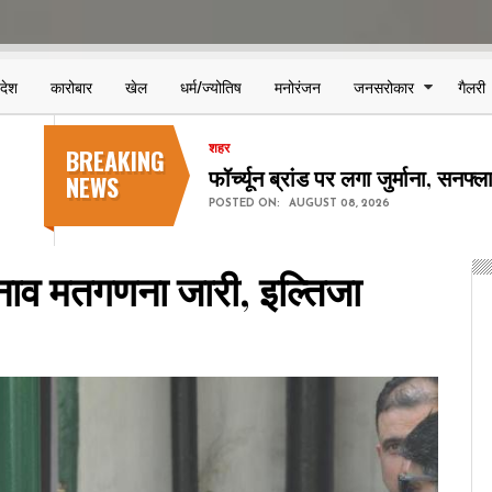
िदेश
कारोबार
खेल
धर्म/ज्योतिष
मनोरंजन
जनसरोकार
गैलरी
BREAKING
शहर
छत्तीसगढ़ स्टेट पावर कंपनियों में 123
NEWS
POSTED ON:
AUGUST 08, 2026
नाव मतगणना जारी, इल्तिजा