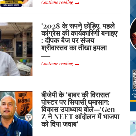
Continue reading
'2028 के सपने छोड़िए, पहले
कांग्रेस की कार्यकारिणी बनाइए'
: दीपक बैज पर संजय
श्रीवास्तव का तीखा हमला
Continue reading
बीजेपी के 'बाबर की विरासत'
पोस्टर पर सियासी घमासान:
विकास उपाध्याय बोले—'Gen
Z ने NEET आंदोलन में भाजपा
को दिया जवाब'