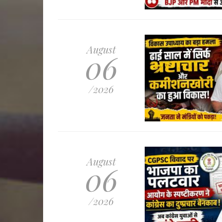
August
06
/2026
August
06
/2026