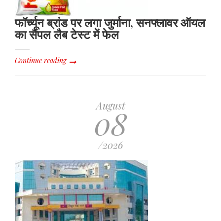
फॉर्च्यून ब्रांड पर लगा जुर्माना, सनफ्लावर ऑयल
का सैंपल लैब टेस्ट में फेल
Continue reading
August
08
/2026