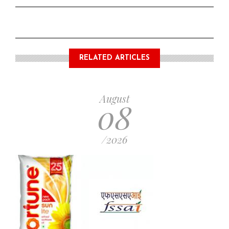
RELATED ARTICLES
August
08
/2026