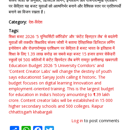
संजय जोशी के अनुसार, डिजिटल लर्निंग, इनोवेशन और रोजगारोन्मुख प्रशिक्षण
पर केंद्रित यह बजट युवाओं को आत्मनिर्भर बनाने और वैश्विक स्तर पर प्रतिस्पर्धी
बनाने का विजन रखता है।
Category
देश-विदेश
Tags
शिक्षा बजट 2026
'5 यूनिवर्सिटी कॉरिडोर' और 'कंटेंट क्रिएटर लैब' से बदलेगी
युवाओं की तकदीर
शिक्षाविद संजय जोशी ने बताया ऐतिहासिक डिजिटल लर्निग
इनोवेशन और रोज़गारोन्मुख प्रशिक्षण पर केंद्रित है बजट भारत के इतिहास में
शिक्षा के लिए 1.39 लाख करोड़ का सबसे बड़ा बजट 15 हजार हायर सेकेंडरी
स्कूलों एवं 500 कॉलेजों में कंटेंट क्रियेटर लैब बनेंगे
रायपुर
छत्तीसगढ़
खबरगली
Education Budget 2026
'5 University Corridors' and
'Content Creator Labs' will change the destiny of youth
says educationist Sanjay Joshi
calling it historic. The
budget focuses on digital learning
Innovation
and
employment-oriented training. This is the largest budget
for education in India's history
amounting to ₹1.39 lakh
crore. Content creator labs will be established in 15
000
higher secondary schools and 500 colleges. Raipur
chhattisgarh
khabargali
Log in
to post comments
Share
WhatsApp
Facebook
Twitter