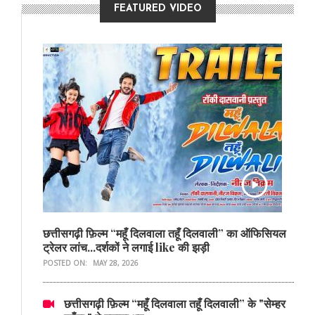
FEATURED VIDEO
छत्तीसगढ़ी फ़िल्म “महूँ दिलवाला तहूँ दिलवाली” का ऑफिसियल
ट्रेलर लांच...दर्शकों ने लगाई like की झड़ी
POSTED ON:
MAY 28, 2026
छत्तीसगढ़ी फ़िल्म “महूँ दिलवाला तहूँ दिलवाली” के "सेम्हर