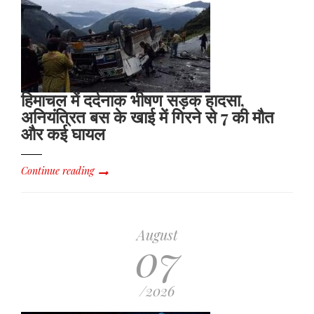
हिमाचल में दर्दनाक भीषण सड़क हादसा,
अनियंत्रित बस के खाई में गिरने से 7 की मौत
और कई घायल
Continue reading
August
07
/2026