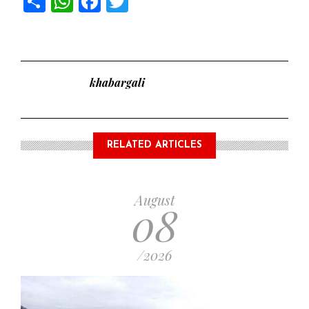
khabargali
RELATED ARTICLES
August
08
/2026