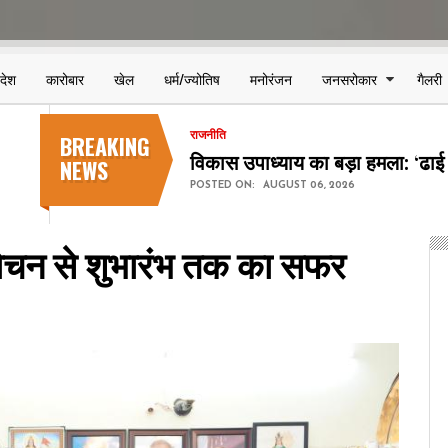
िदेश
कारोबार
खेल
धर्म/ज्योतिष
मनोरंजन
जनसरोकार
गैलरी
BREAKING
देश-विदेश
कॉकरोच जनता पार्टी शुरू करेगी 'क्
NEWS
POSTED ON:
AUGUST 06, 2026
िमोचन से शुभारंभ तक का सफर