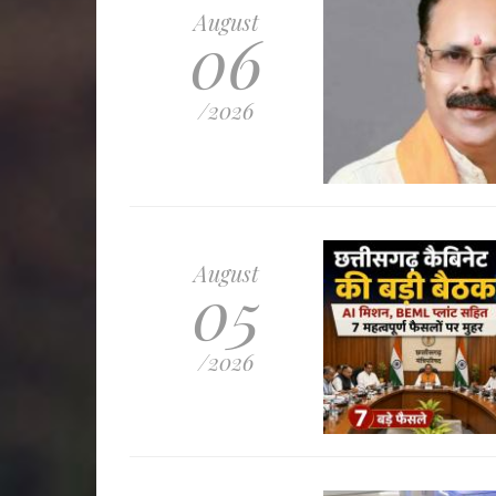
August
06
/2026
August
05
/2026