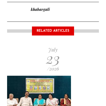
khabargali
RELATED ARTICLES
July
23
/2026