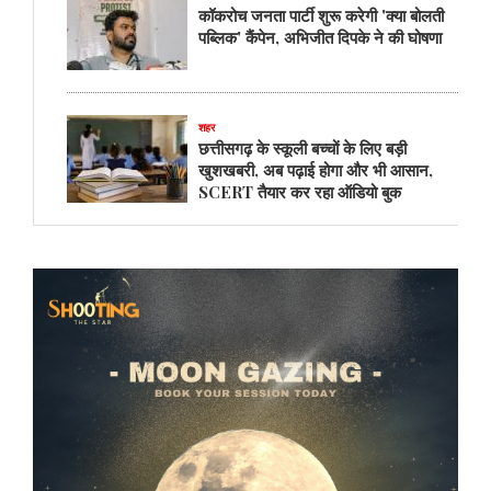
कॉकरोच जनता पार्टी शुरू करेगी 'क्या बोलती
पब्लिक' कैंपेन, अभिजीत दिपके ने की घोषणा
शहर
छत्तीसगढ़ के स्कूली बच्चों के लिए बड़ी
खुशखबरी, अब पढ़ाई होगा और भी आसान,
SCERT तैयार कर रहा ऑडियो बुक