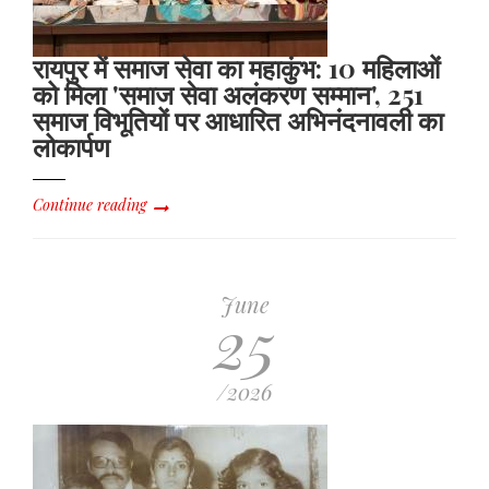
रायपुर में समाज सेवा का महाकुंभ: 10 महिलाओं
को मिला 'समाज सेवा अलंकरण सम्मान', 251
समाज विभूतियों पर आधारित अभिनंदनावली का
लोकार्पण
Continue reading
June
25
/2026