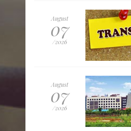
August
07
/2026
August
07
/2026