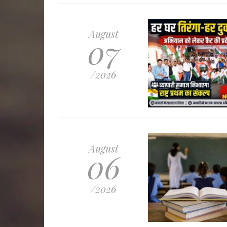
August
07
/2026
August
06
/2026