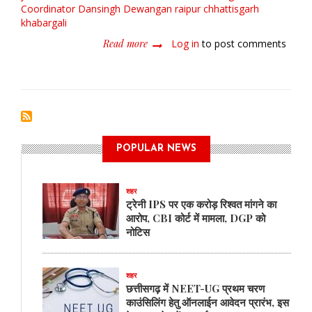
Coordinator Dansingh Dewangan
raipur
chhattisgarh
khabargali
Read more
about
Log in
to post comments
संविधान
दिवस
की
75
वीं
वर्षगाँठ
पर
POPULAR NEWS
रायपुर
में
बड़ा
शहर
आयोजन
ट्रेनी IPS पर एक करोड़ रिश्वत मांगने का
आरोप, CBI कोर्ट में मामला, DGP को
नोटिस
शहर
छत्तीसगढ़ में NEET-UG प्रथम चरण
काउंसिलिंग हेतु ऑनलाईन आवेदन प्रारंभ, इस