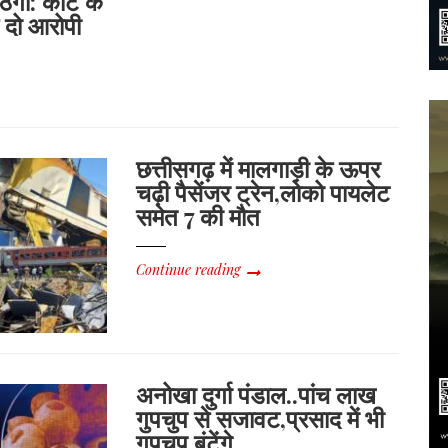
गी: कोर्ट के
पर
 दो आरोपी
3.15
करोड़
की
ठगी:
कोर्ट
के
आदेश
छत्तीसगढ़ में मालगाड़ी के ऊपर
पर
चढ़ी पैसेंजर ट्रेन,लोको पायलेट
रायपुर
समेत 7 की मौत
से
दो
आरोपी
Continue reading
गिरफ्तार
अनोखा दुर्गा पंडाल..पांच लाख
गुपचुप से सजावट,प्रसाद में भी
गुपचुप बंटेंगे