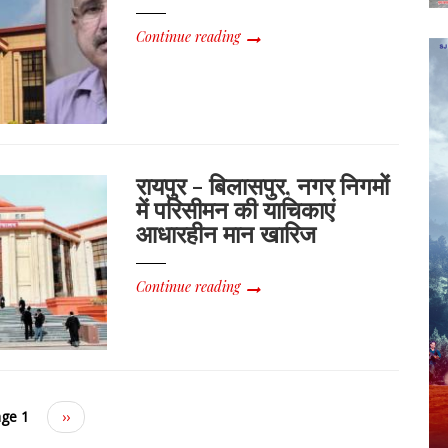
Continue reading
रायपुर - बिलासपुर, नगर निगमों
में परिसीमन की याचिकाएं
आधारहीन मान खारिज
Continue reading
ge 1
Next
››
page