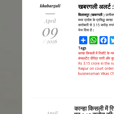
खबरगली अलर्ट :ब
khabargali
बिलासपुर
(
खबरगली
) छत्तीस
April
मध्य प्रदेश के प्रसिद्ध कान्
09
कारोबारी से 3.15 करोड़ रुपय
भेज दिया है।
Share
Wha
F
/ 2026
Tags
कान्हा किसली में रिसॉर्ट के
कंसलटेंट
दीपेंद्र पाणी और क
Rs 3.15 crore in the n
Raipur on court order
businessman Vikas C
कान्हा किसली में रि
April