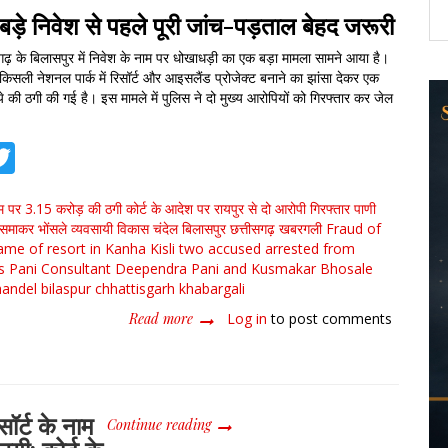
ड़े निवेश से पहले पूरी जांच-पड़ताल बेहद जरूरी
गढ़ के बिलासपुर में निवेश के नाम पर धोखाधड़ी का एक बड़ा मामला सामने आया है।
हा किसली नेशनल पार्क में रिसॉर्ट और आइसलैंड प्रोजेक्ट बनाने का झांसा देकर एक
े की ठगी की गई है। इस मामले में पुलिस ने दो मुख्य आरोपियों को गिरफ्तार कर जेल
tsApp
acebook
Twitter
 नाम पर 3.15 करोड़ की ठगी
कोर्ट के आदेश पर रायपुर से दो आरोपी गिरफ्तार
पाणी
ुसमाकर भोंसले
व्यवसायी विकास चंदेल
बिलासपुर
छत्तीसगढ़
खबरगली
Fraud of
ame of resort in Kanha Kisli
two accused arrested from
s
Pani Consultant
Deependra Pani and Kusmakar Bhosale
handel
bilaspur
chhattisgarh
khabargali
Read more
about
Log in
to post comments
कान्हा
किसली
में
रिसॉर्ट
सॉर्ट के नाम
के
Continue reading
नाम