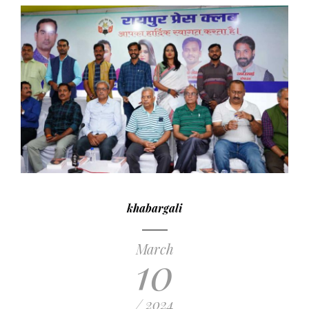
khabargali
March
10
/ 2024