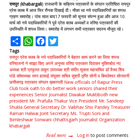
रायपुर
(
khabargali
) राजधानी के सक्रिय पत्रकारों के संगठन प्रतिष्ठित रायपुर
प्रेस क्लब में आज फिर रौनक दिखाई दी। मौका था नये पदाधिकारियों का शपथ
ग्रहण समारोह। पांच साल बाद17 फरवरी को चुनाव संपन्न हुआ और आज 10
मार्च को नये पदाधिकारियों ने पूर्व प्रेस क्लब अध्यक्षों व वरिष्ठ पत्रकारों की
उपस्थिति में शपथ लिया। समारोह में लगभग सभी पत्रकार सदस्य मौजूद रहे।
Share
WhatsApp
Facebook
Twitter
Tags
रायपुर प्रेस क्लब के नये पदाधिकारियों ने बेहतर काम करने का लिया शपथ
वरिष्ठजनो ने साझा किए अपने अनुभव
वरिष्ठ पत्रकार दिवाकर मुक्तिबोध
नए
अध्यक्ष श्री प्रफुल्ल ठाकुर
उपाध्यक्ष श्री संदीप शुक्ला
महासचिव डॉ वैभव शिव
पांडे
कोषाध्यक्ष रमन हलवई
संयुक्त सचिव सुश्री तृप्ति सोनी व बिमलेश्वर सोनवानी
छत्तीसगढ़
पत्रकार संगठन
ख़बरगली
New officials of Raipur Press
Club took oath to do better work
seniors shared their
experiences
Senior Journalist Diwakar Muktibodh
new
president Mr. Prafulla Thakur
Vice President Mr. Sandeep
Shukla
General Secretary Dr. Vaibhav Shiv Pandey
Treasurer
Raman Halwai
Joint Secretary Ms. Trupti Soni and
Bimleshwar Sonwani
chhattisgarh
Journalist Organization
khabargali
Read more
about
Log in
to post comments