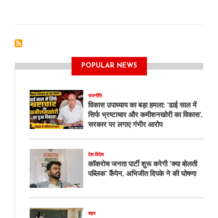
रायपुर
प्रेस
क्लब
के
नये
पदाधिकारियों
ने
POPULAR NEWS
बेहतर
काम
करने
राजनीति
का
विकास उपाध्याय का बड़ा हमला: ‘ढाई साल में
लिया
सिर्फ भ्रष्टाचार और कमीशनखोरी का विकास’,
शपथ,
सरकार पर लगाए गंभीर आरोप
वरिष्ठजनो
ने
साझा
देश-विदेश
किए
कॉकरोच जनता पार्टी शुरू करेगी 'क्या बोलती
अपने
पब्लिक' कैंपेन, अभिजीत दिपके ने की घोषणा
अनुभव
शहर