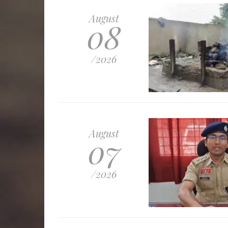
August
08
/2026
August
07
/2026