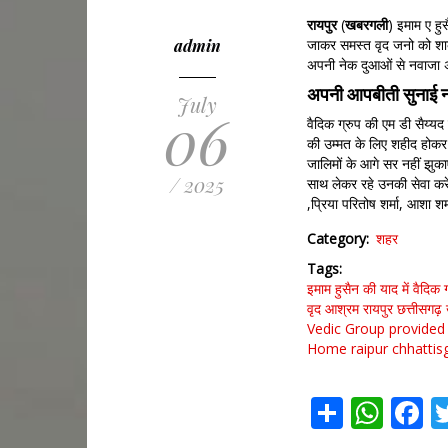
रायपुर
(
खबरगली
) इमाम ए हु
admin
जाकर समस्त वृद जनो को शाक
अपनी नेक दुआओं से नवाजा अप
अपनी आपबीती सुनाई न
July
06
वैदिक ग्रुप की एम डी सैय्य
की उम्मत के लिए शहीद होकर ए
जालिमों के आगे सर नहीं झुक
/ 2025
साथ लेकर रहे उनकी सेवा करे
,प्रिया परितोष शर्मा, आशा शर्
Category
शहर
Tags
इमाम हुसैन की याद में वैदिक 
वृद आश्रम
रायपुर
छत्तीसगढ़
Vedic Group provided 
Home
raipur
chhattis
Share
Wha
F