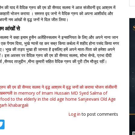
सैन की याद में वैदिक ग्रुप की एम डी सैय्यद सलमा ने आज संजीवनी वृद आश्रम में
ाहारी भोजन कराया । समस्त वृद जनो ने वैदिक ग्रुप को अपना आशीर्वाद और
नी नम आंखों से वृद्ध जनों ने दिल जीत लिया।
म आंखों से
द सलमा ने कहा इमाम हुसैन अलैहिस्सलाम ने इन्सानियत के लिए और अपने नाना जान
क पैगाम दिया, भुखे प्यासें रह कर सब्र किया कर्बला में शहीद होना पसंद किया मगर
ाए। भूख की तड़प भुखा ही जानता है इसलिए हमें अपने माता-पिता को हमेशा अपने
ं। इस अवसर पर वैदिक ग्रुप की एम डी सैय्यद सलमा, शोभा सेन्डे, प्रभा दीदी
मा ,सैय्यद ताजुद्दीन ,मीना कुमारी सहित वैदिक ग्रुप की पुरी टीम मौजूद रहीं।
ग्रुप की एम डी सैय्यद सलमा ने वृद्ध आश्रम में वृद्ध जनों को कराया भोजन
संजीवनी
खबरगली In memory of Imam Hussain
MD Syed Salma of
food to the elderly in the old age home
Sanjeevani Old Age
garh
khabargali
Log in
to post comments
tsApp
acebook
Twitter