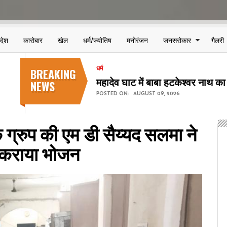
िदेश
कारोबार
खेल
धर्म/ज्योतिष
मनोरंजन
जनसरोकार
गैलरी
BREAKING
शहर
फॉर्च्यून ब्रांड पर लगा जुर्माना, स
NEWS
POSTED ON:
AUGUST 08, 2026
क ग्रुप की एम डी सैय्यद सलमा ने
को कराया भोजन